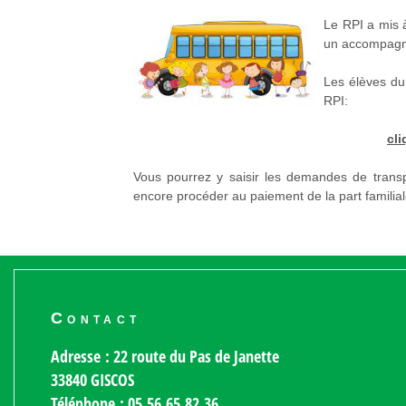
Le RPI a mis à
un accompagna
Les élèves du 
RPI:
cli
Vous pourrez y saisir les demandes de trans
encore procéder au paiement de la part familia
Contact
Adresse : 22 route du Pas de Janette
33840 GISCOS
Téléphone : 05.56.65.82.36