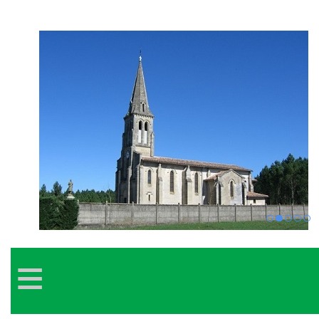
1
2
3
4
5
≡