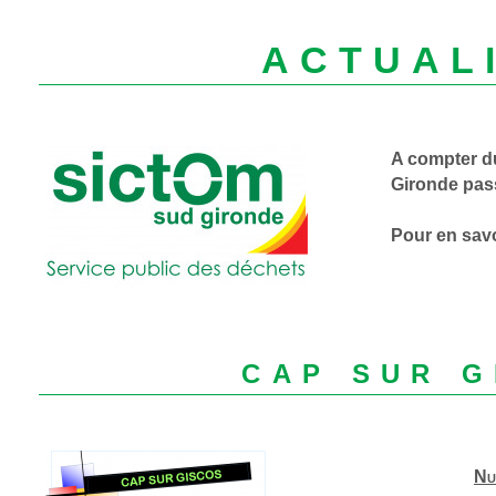
ACTUAL
A compter du
Gironde pass
Pour en savo
cap sur g
Nu